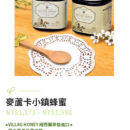
麥蘆卡小鎮蜂蜜
NT$
1,173
–
NT$
1,598
▸VILLAG HONEY 紐西蘭原裝進口◂