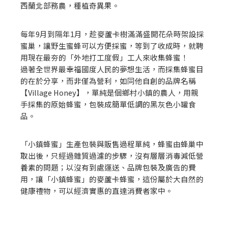
西蘭北部務農，種植奇異果。
每年9月到隔年1月，趁麥蘆卡樹滿滿盛開花朵時架設採
蜜巢，讓野生蜜蜂可以方便採蜜，等到了收成時，就聘
用現在最夯的「外地打工度假」工人來收集蜂蜜！
過著全世界最幸福國度人民的夢想生活，而採集蜂蜜目
的在於分享，而非僅為營利，如同他自創的品牌名稱
【Village Honey】，單純是個鄉村小鎮的農人，用親
手採集的原始蜂蜜，包裝成簡單低調的黑灰色小罐食
品。
「小鎮蜂蜜」生產包裝與販售過程單純，蜂蜜由蜂巢中
取出後，只經過雜質過濾的步驟，沒有層層消毒減低營
養素的問題；以沒有到處運送、品牌包裝及廣告的費
用，讓「小鎮蜂蜜」的麥蘆卡蜂蜜，這份屬於大自然的
健康禮物，可以經濟實惠的直達消費者家中。