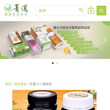
0
首頁
/
其他產品
/ 麥蘆卡小鎮蜂蜜