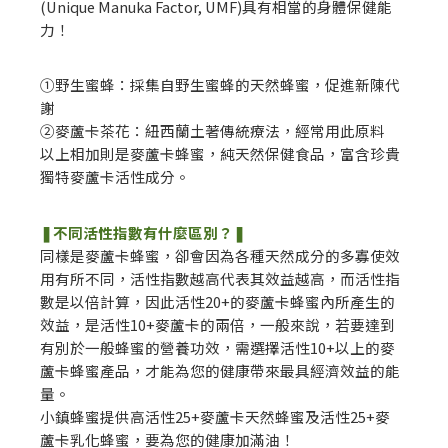
(Unique Manuka Factor, UMF)具有相當的身體保健能
力！
①野生蜜蜂：採集自野生蜜蜂的天然蜂蜜，促進新陳代
謝
②麥蘆卡茶花：紐西蘭土著傳統療法，經常用此原料
以上相加則是麥蘆卡蜂蜜，純天然保健食品，富含珍貴
獨特麥蘆卡活性成分。
❚不同活性指數有什麼區別？❚
同樣是麥蘆卡蜂蜜，卻會因為各種天然成分的多寡使效
用有所不同，活性指數越高代表其效益越高，而活性指
數是以倍計算，因此活性20+的麥蘆卡蜂蜜內所產生的
效益，是活性10+麥蘆卡的兩倍，一般來說，若要達到
有別於一般蜂蜜的營養功效，需選擇活性10+以上的麥
蘆卡蜂蜜產品，才能為您的健康帶來最具經濟效益的能
量。
小鎮蜂蜜提供高活性25+麥蘆卡天然蜂蜜及活性25+麥
蘆卡乳化蜂蜜，要為您的健康加滿油！