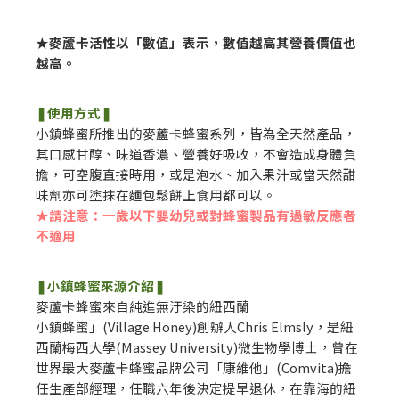
★麥蘆卡活性以「數值」表示，數值越高其營養價值也
越高。
❚使用方式❚
小鎮蜂蜜所推出的麥蘆卡蜂蜜系列，皆為全天然產品，
其口感甘醇、味道香濃、營養好吸收，不會造成身體負
擔，可空腹直接時用，或是泡水、加入果汁或當天然甜
味劑亦可塗抹在麵包鬆餅上食用都可以。
★請注意：一歲以下嬰幼兒或對蜂蜜製品有過敏反應者
不適用
❚小鎮蜂蜜來源介紹❚
麥蘆卡蜂蜜來自純進無汙染的紐西蘭
小鎮蜂蜜」(Village Honey)創辦人Chris Elmsly，是紐
西蘭梅西大學(Massey University)微生物學博士，曾在
世界最大麥蘆卡蜂蜜品牌公司「康維他」(Comvita)擔
任生產部經理，任職六年後決定提早退休，在靠海的紐