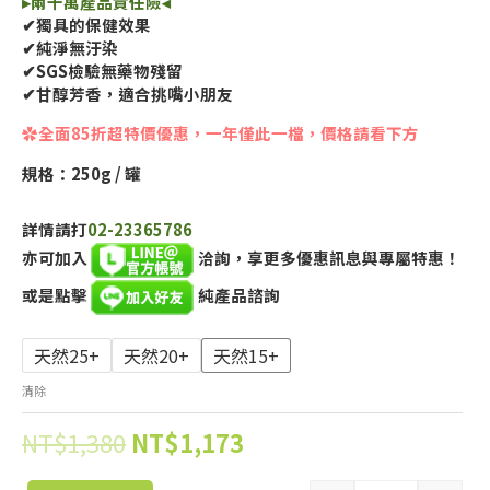
▸兩千萬產品責任險◂
✔獨具的保健效果
✔純淨無汙染
✔SGS檢驗無藥物殘留
✔甘醇芳香，適合挑嘴小朋友
✿全面85折超特價優惠，一年僅此一檔，價格請看下方
規格：250g / 罐
詳情請打
02-23365786
亦可加入
洽詢，享更多優惠訊息與專屬特惠！
或是點擊
純產品諮詢
天然25+
天然20+
天然15+
清除
NT$
1,380
NT$
1,173