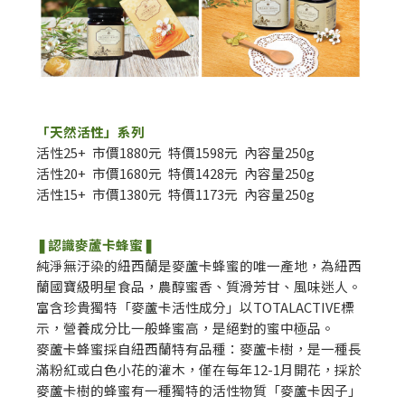
「天然活性」系列
活性25+ 市價1880元 特價1598元 內容量250g
活性20+ 市價1680元 特價1428元 內容量250g
活性15+ 市價1380元 特價1173元 內容量250g
❚認識麥蘆卡蜂蜜❚
純淨無汙染的紐西蘭是麥蘆卡蜂蜜的唯一產地，為紐西
蘭國寶級明星食品，農醇蜜香、質滑芳甘、風味迷人。
富含珍貴獨特「麥蘆卡活性成分」以TOTALACTIVE標
示，營養成分比一般蜂蜜高，是絕對的蜜中極品。
麥蘆卡蜂蜜採自紐西蘭特有品種：麥蘆卡樹，是一種長
滿粉紅或白色小花的灌木，僅在每年12-1月開花，採於
麥蘆卡樹的蜂蜜有一種獨特的活性物質「麥蘆卡因子」