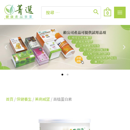
0
首頁
/
保健養生
/
美商威望
/ 高植蛋白素