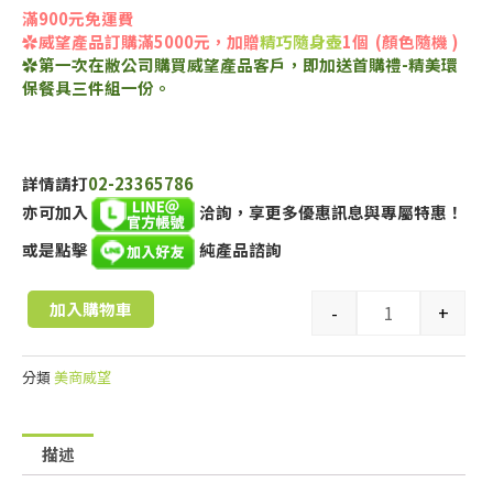
滿900元免運費
✿威望產品訂購滿5000元，加贈
精巧隨身壺
1個 (顏色隨機 )
✿第一次在敝公司購買威望產品客戶，即加送首購禮-精美環
保餐具三件組一份。
詳情請打
02-23365786
亦可加入
洽詢，享更多優惠訊息與專屬特惠！
或是點擊
純產品諮詢
加入購物車
-
+
分類
美商威望
描述