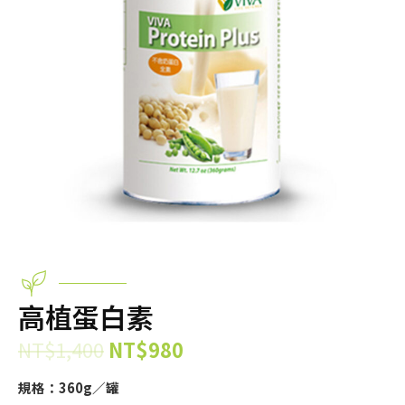
高植蛋白素
NT$
1,400
NT$
980
規格：360g／罐