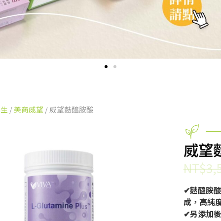
養生
/
美商威望
/ 威望麩醯胺酸
威望
NT$
3,
✔麩醯胺
成，高純
✔另添加