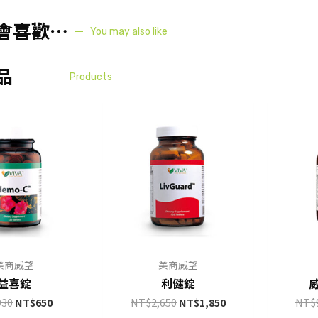
會喜歡⋯
You may also like
品
Products
美商威望
美商威望
益喜錠
利健錠
930
NT$
650
NT$
2,650
NT$
1,850
NT$