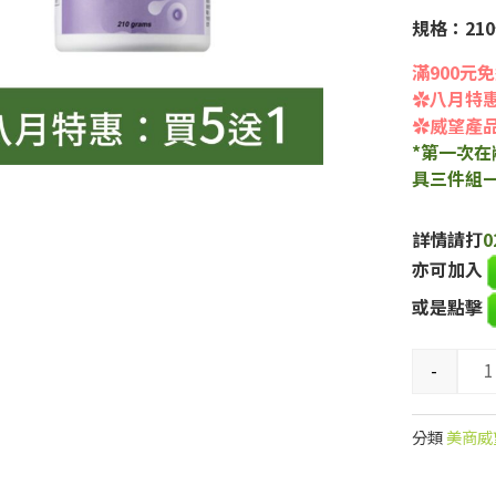
規格：21
滿900元
✿八月特惠
✿威望產品
*第一次
具三件組
詳情請打
0
亦可加入
或是點擊
-
分類
美商威