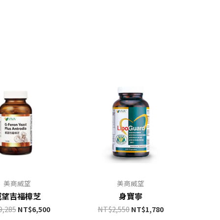
美商威望
美商威望
威望吉福樟芝
身寶寧
9,285
NT$
6,500
NT$
2,550
NT$
1,780