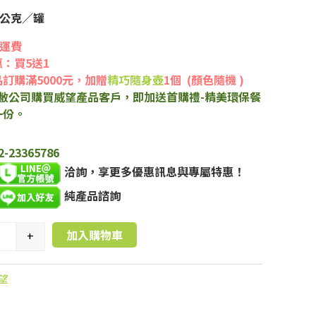
0公克／罐
免運費
：買5送1
訂購滿5000元，加贈
精巧隨身壺
1個 (顏色隨機 )
在敝公司購買威望產品客戶，即加送首購禮-精美環保餐
一份。
2-23365786
洽詢，享更多優惠訊息與專屬特惠！
純產品諮詢
加入購物車
+
望