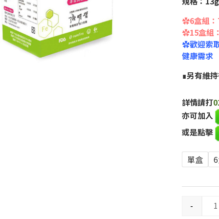
規格：13g 
✿6盒組：7
✿15盒組：
✿歡迎索取
健康需求
∎
另有維持
詳情請打
0
亦可加入
或是點擊
單盒
-