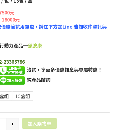
/ 包，15包 / 盒
500元
18000元
優胺適試用單包，請在下方加Line 告知收件資訊與
行動力產品─
藻胺康
2-23365786
洽詢，享更多優惠訊息與專屬特惠！
純產品諮詢
6盒組
15盒組
加入購物車
+