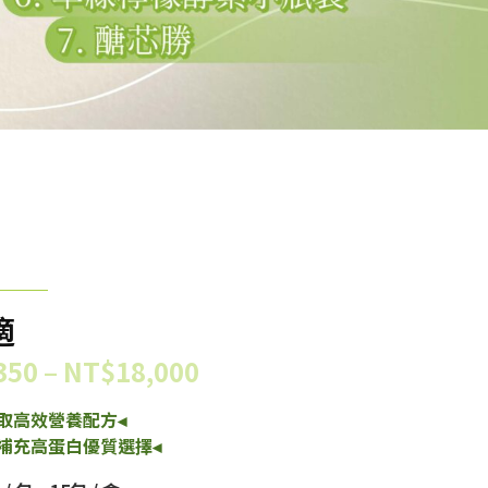
適
350
–
NT$
18,000
取高效營養配方◂
補充高蛋白優質選擇◂