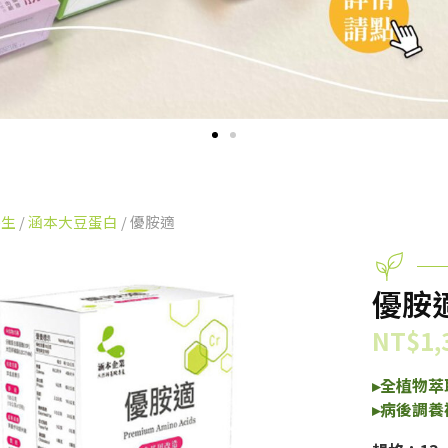
養生
/
涵本大豆蛋白
/ 優胺適
優胺
NT$
1,
▸全植物萃
▸病後調養