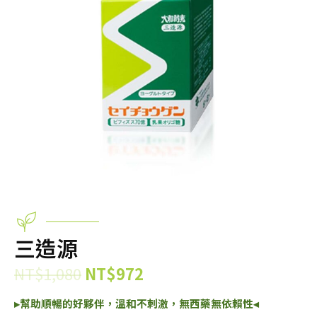
三造源
NT$
1,080
NT$
972
▸幫助順暢的好夥伴，溫和不刺激，無西藥無依賴性◂