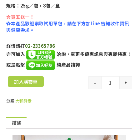
規格：25g／包，8包／盒
✿買五送一！
✿本產品歡迎索取試用單包，請在下方加Line 告知收件資訊
與健康需求。
詳情請打
02-23365786
亦可加入
洽詢，享更多優惠訊息與專屬特惠！
或是點擊
純產品諮詢
加入購物車
-
+
分類
大和酵素
描述