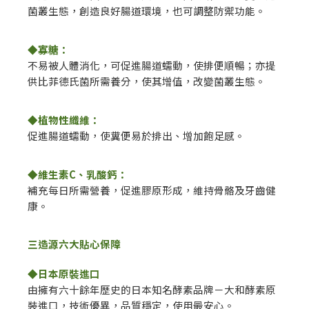
菌叢生態，創造良好腸道環境，也可調整防禦功能。
◆寡糖：
不易被人體消化，可促進腸道蠕動，使排便順暢；亦提
供比菲德氏菌所需養分，使其增值，改變菌叢生態。
◆植物性纖維：
促進腸道蠕動，使糞便易於排出、增加飽足感。
◆維生素C、乳酸鈣：
補充每日所需營養，促進膠原形成，維持骨骼及牙齒健
康。
三造源六大貼心保障
◆日本原裝進口
由擁有六十餘年歷史的日本知名酵素品牌－大和酵素原
裝進口，技術優異，品質穩定，使用最安心。