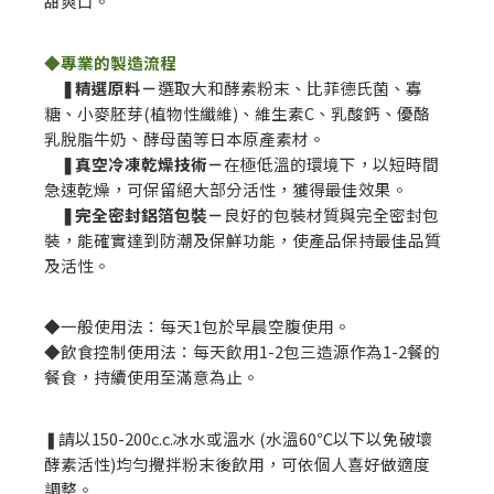
甜爽口。
◆專業的製造流程
❚精選原料－
選取大和酵素粉末、比菲德氏菌、寡
糖、小麥胚芽(植物性纖維)、維生素C、乳酸鈣、優酪
乳脫脂牛奶、酵母菌等日本原產素材。
❚真空冷凍乾燥技術－
在極低溫的環境下，以短時間
急速乾燥，可保留絕大部分活性，獲得最佳效果。
❚完全密封鋁箔包裝－
良好的包裝材質與完全密封包
裝，能確實達到防潮及保鮮功能，使產品保持最佳品質
及活性。
◆一般使用法：每天1包於早晨空腹使用。
◆飲食控制使用法：每天飲用1-2包三造源作為1-2餐的
餐食，持續使用至滿意為止。
❚請以150-200c.c.冰水或溫水 (水溫60℃以下以免破壞
酵素活性)均勻攪拌粉末後飲用，可依個人喜好做適度
調整。