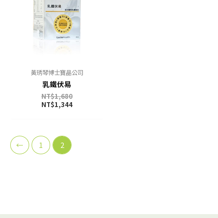
黃琇琴博士寶晶公司
乳鐵伏易
NT$
1,680
NT$
1,344
←
1
2